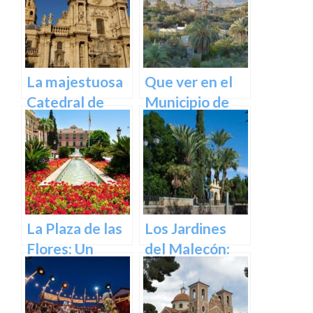
Barroca en
emblemático
España en
de Murcia
Murcia
La majestuosa
Que ver en el
Catedral de
Municipio de
Murcia: un
Abanilla en
tesoro
Murcia en
arquitectónico
Murcia
y cultural
La Plaza de las
Los Jardines
Flores: Un
del Malecón:
Rincón de Color
Un Oasis en la
en la Ciudad de
Ciudad.
Murcia