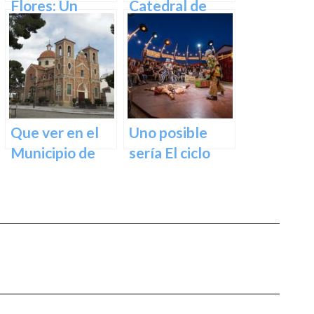
Flores: Un
Catedral de
Rincón de Color
Murcia: un
en la Ciudad de
tesoro
Murcia
arquitectónico
y cultural
Que ver en el
Uno posible
Municipio de
sería El ciclo
Abarán en
escénico del
Murcia
Teatro Romea.