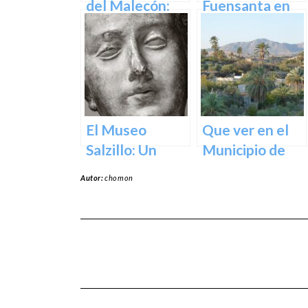
ciudad
Ciudad
del Malecón:
Fuensanta en
Un Oasis en la
Murcia: Un
Ciudad.
Lugar de
Devoción y
Belleza Natural
El Museo
Que ver en el
Salzillo: Un
Municipio de
Tesoro de la
Abanilla en
Autor:
chomon
Escultura
Murcia en
Barroca en
Murcia
España en
Murcia