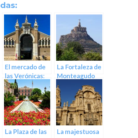
das:
El mercado de
La Fortaleza de
las Verónicas:
Monteagudo
descubre el
mercado más
emblemático
de Murcia
La Plaza de las
La majestuosa