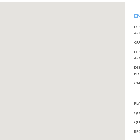
E
DE
AR
QU
DE
AR
DES
FL
CA
PL
QU
QU
REC