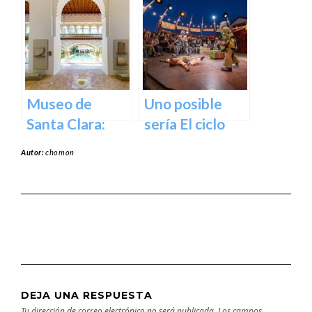
Ciudad.
Murcia en
Murcia
Museo de
Uno posible
Santa Clara:
sería El ciclo
Tesoros del
escénico del
Autor:
chomon
pasado para el
Teatro Romea.
presente en
Murcia
DEJA UNA RESPUESTA
Tu dirección de correo electrónico no será publicada.
Los campos