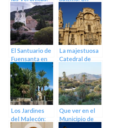
descubre el
Tesoro de la
mercado más
Escultura
emblemático
Barroca en
de Murcia
España en
Murcia
El Santuario de
La majestuosa
Fuensanta en
Catedral de
Murcia: Un
Murcia: un
Lugar de
tesoro
Devoción y
arquitectónico
Belleza Natural
y cultural
Los Jardines
Que ver en el
del Malecón:
Municipio de
Un Oasis en la
Abanilla en